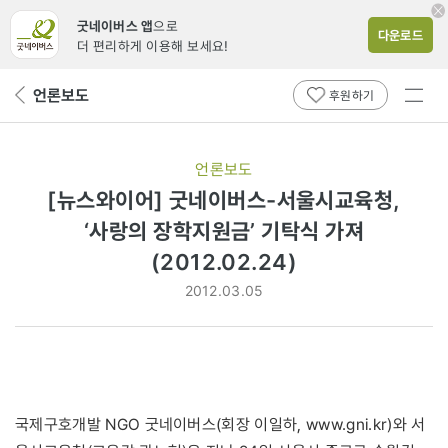
굿네이버스 앱
으로
다운로드
더 편리하게 이용해 보세요!
전체
언론보도
뒤
후원하기
메뉴
페
보기
이
지
언론보도
로
[뉴스와이어] 굿네이버스-서울시교육청,
‘사랑의 장학지원금’ 기탁식 가져
(2012.02.24)
2012.03.05
국제구호개발 NGO 굿네이버스(회장 이일하, www.gni.kr)와 서