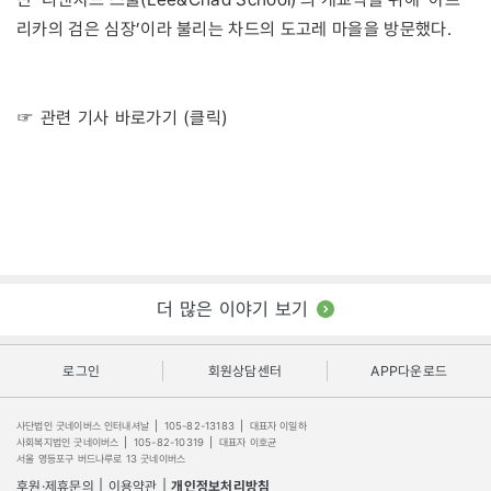
리카의 검은 심장’이라 불리는 차드의 도고레 마을을 방문했다.
☞ 관련 기사 바로가기 (클릭)
더 많은 이야기 보기
로그인
회원상담센터
APP다운로드
사단법인 굿네이버스 인터내셔날
|
105-82-13183
|
대표자 이일하
사회복지법인 굿네이버스
|
105-82-10319
|
대표자 이호균
서울 영등포구 버드나루로 13 굿네이버스
후원·제휴문의
|
이용약관
|
개인정보처리방침