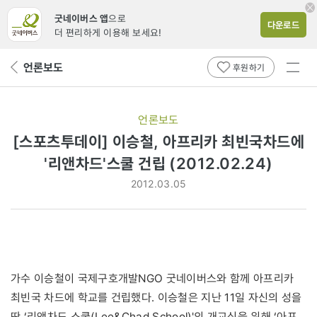
굿네이버스 앱
으로
다운로드
더 편리하게 이용해 보세요!
전체
언론보도
뒤
후원하기
메뉴
페
보기
이
지
언론보도
로
[스포츠투데이] 이승철, 아프리카 최빈국차드에
'리앤차드'스쿨 건립 (2012.02.24)
2012.03.05
가수 이승철이 국제구호개발NGO 굿네이버스와 함께 아프리카
최빈국 차드에 학교를 건립했다. 이승철은 지난 11일 자신의 성을
딴 ‘리앤차드 스쿨(Lee&Chad School)'의 개교식을 위해 ‘아프