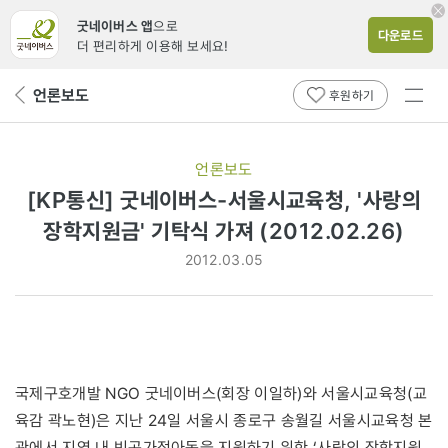
굿네이버스 앱
으로
다운로드
더 편리하게 이용해 보세요!
전체
언론보도
뒤
후원하기
메뉴
페
보기
이
지
언론보도
로
[KP통신] 굿네이버스-서울시교육청, '사랑의
장학지원금' 기탁식 가져 (2012.02.26)
2012.03.05
국제구호개발 NGO 굿네이버스(회장 이일하)와 서울시교육청(교
육감 곽노현)은 지난 24일 서울시 종로구 송월길 서울시교육청 본
관에서 지역 내 빈곤가정아동을 지원하기 위한 ‘사랑의 장학지원