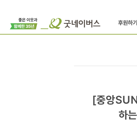
후원하
[중앙SUND
[중앙SU
[들숨날숨]
하는
남들이