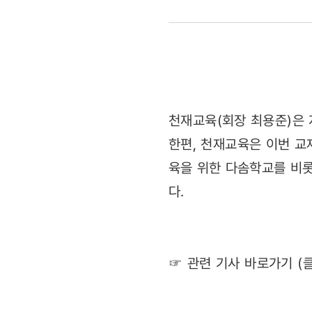
교재
1500권
기증
(2012031
천재교육(회장 최용준)은
한편, 천재교육은 이번 교
육을 위한 다솜학교를 비롯
다.
☞ 관련 기사 바로가기 (