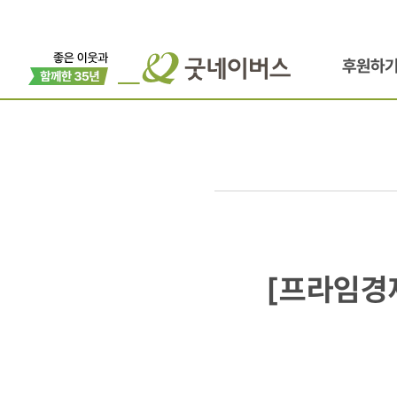
후원하
[프라임경제
[프라임경
천재교육,
중앙가정위