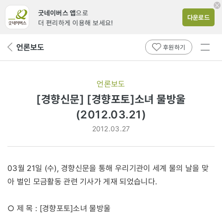
굿네이버스 앱
으로
다운로드
더 편리하게 이용해 보세요!
전체
언론보도
뒤
후원하기
메뉴
페
보기
이
지
언론보도
로
[경향신문] [경향포토]소녀 물방울
(2012.03.21)
2012.03.27
03월 21일 (수), 경향신문을 통해 우리기관이 세계 물의 날을 맞
아 벌인 모금활동 관련 기사가 게재 되었습니다.
○ 제 목 : [경향포토]소녀 물방울