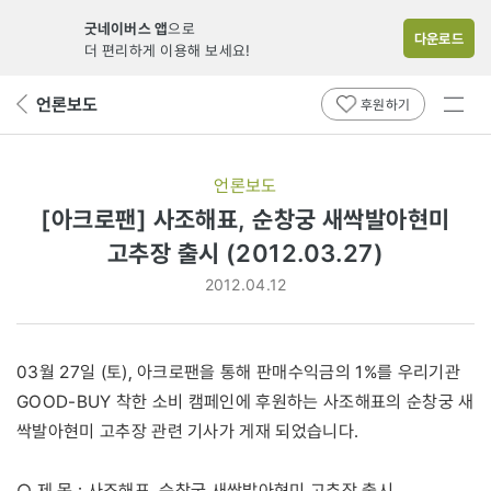
굿네이버스 앱
으로
다운로드
더 편리하게 이용해 보세요!
전체
언론보도
뒤
후원하기
메뉴
페
보기
이
지
언론보도
로
[아크로팬] 사조해표, 순창궁 새싹발아현미
고추장 출시 (2012.03.27)
2012.04.12
03월 27일 (토), 아크로팬을 통해 판매수익금의 1%를 우리기관
GOOD-BUY 착한 소비 캠페인에 후원하는 사조해표의 순창궁 새
싹발아현미 고추장 관련 기사가 게재 되었습니다.
○ 제 목 : 사조해표, 순창궁 새싹발아현미 고추장 출시