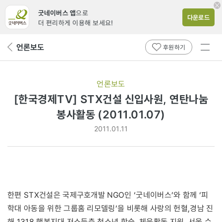
굿네이버스 앱
으로
다운로드
더 편리하게 이용해 보세요!
전체
언론보도
뒤
후원하기
메뉴
페
보기
이
지
언론보도
로
[한국경제TV] STX건설 신입사원, 연탄나눔
봉사활동 (2011.01.07)
2011.01.11
한편 STX건설은 국제구호개발 NGO인 ‘굿네이버스’와 함께 ‘피
학대 아동을 위한 그룹홈 리모델링’을 비롯해 사랑의 헌혈,경남 진
해 1318 행복지대 저소득층 청소년 학습, 체육활동 지원, 서울 수