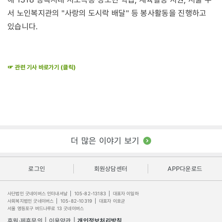
서 노인복지관의 ''사랑의 도시락 배달'' 등 봉사활동을 진행하고
있습니다.
☞ 관련 기사 바로가기 (클릭)
더 많은 이야기 보기
로그인
회원상담센터
APP다운로드
사단법인 굿네이버스 인터내셔날
|
105-82-13183
|
대표자 이일하
사회복지법인 굿네이버스
|
105-82-10319
|
대표자 이호균
서울 영등포구 버드나루로 13 굿네이버스
후원·제휴문의
|
이용약관
|
개인정보처리방침