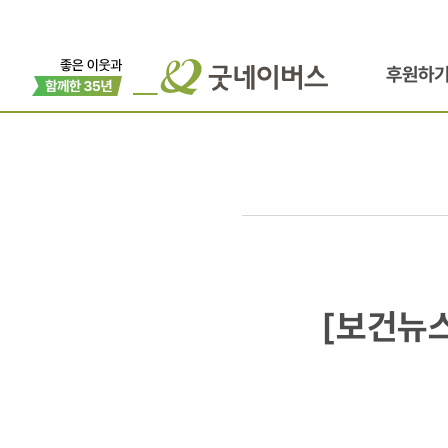
후원하
[보건뉴스]
[보건뉴스
종가집,
굿바이