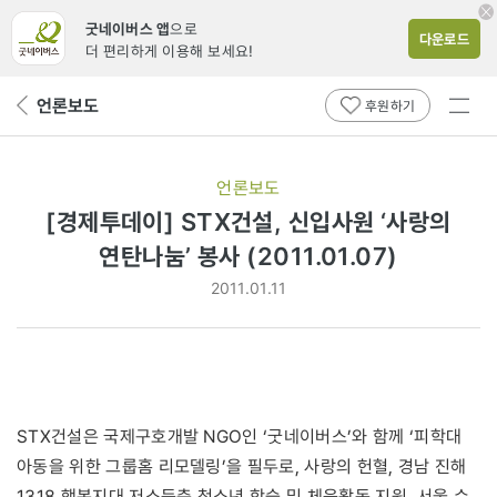
굿네이버스 앱
으로
다운로드
더 편리하게 이용해 보세요!
전체
언론보도
뒤
후원하기
메뉴
페
보기
이
지
언론보도
로
[경제투데이] STX건설, 신입사원 ‘사랑의
연탄나눔’ 봉사 (2011.01.07)
2011.01.11
STX건설은 국제구호개발 NGO인 ‘굿네이버스’와 함께 ‘피학대
아동을 위한 그룹홈 리모델링’을 필두로, 사랑의 헌혈, 경남 진해
1318 행복지대 저소득층 청소년 학습 및 체육활동 지원, 서울 수