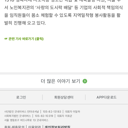
서 노인복지관의 ‘사랑의 도시락 배달’ 등 기업의 사회적 책임의식
을 임직원들이 몸소 체험할 수 있도록 지역밀착형 봉사활동을 활
발히 진행해 오고 있다.
☞ 관련 기사 바로가기 (클릭)
더 많은 이야기 보기
로그인
회원상담센터
APP다운로드
사단법인 굿네이버스 인터내셔날
|
105-82-13183
|
대표자 이일하
사회복지법인 굿네이버스
|
105-82-10319
|
대표자 이호균
서울 영등포구 버드나루로 13 굿네이버스
후원·제휴문의
|
이용약관
|
개인정보처리방침