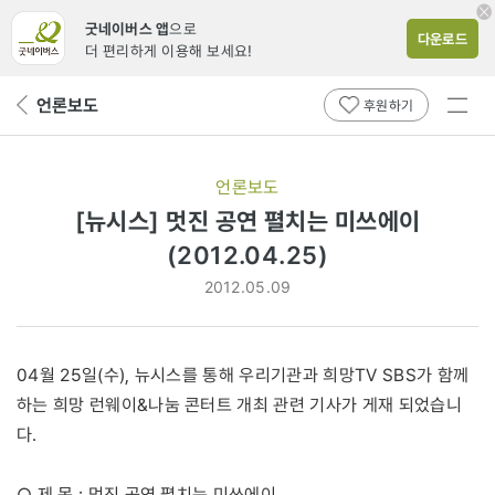
굿네이버스 앱
으로
다운로드
더 편리하게 이용해 보세요!
전체
언론보도
뒤
후원하기
메뉴
페
보기
이
지
언론보도
로
[뉴시스] 멋진 공연 펼치는 미쓰에이
(2012.04.25)
2012.05.09
04월 25일(수), 뉴시스를 통해 우리기관과 희망TV SBS가 함께
하는 희망 런웨이&나눔 콘터트 개최 관련 기사가 게재 되었습니
다.
○ 제 목 : 멋진 공연 펼치는 미쓰에이