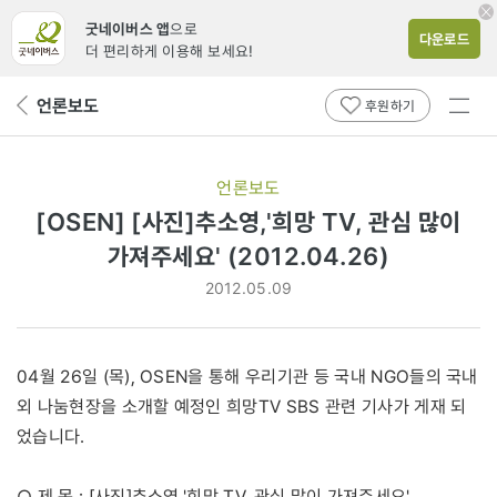
굿네이버스 앱
으로
다운로드
더 편리하게 이용해 보세요!
전체
언론보도
뒤
후원하기
메뉴
페
보기
이
지
언론보도
로
[OSEN] [사진]추소영,'희망 TV, 관심 많이
가져주세요' (2012.04.26)
2012.05.09
04월 26일 (목), OSEN을 통해 우리기관 등 국내 NGO들의 국내
외 나눔현장을 소개할 예정인 희망TV SBS 관련 기사가 게재 되
었습니다.
○ 제 목 : [사진]추소영,'희망 TV, 관심 많이 가져주세요'