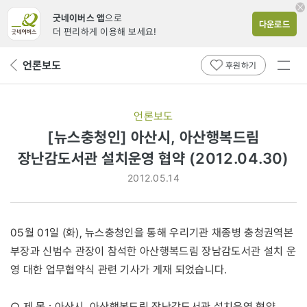
굿네이버스 앱
으로
다운로드
더 편리하게 이용해 보세요!
전체
언론보도
뒤
후원하기
메뉴
페
보기
이
지
언론보도
로
[뉴스충청인] 아산시, 아산행복드림
장난감도서관 설치운영 협약 (2012.04.30)
2012.05.14
05월 01일 (화), 뉴스충청인을 통해 우리기관 채종병 충청권역본
부장과 신범수 관장이 참석한 아산행복드림 장남감도서관 설치 운
영 대한 업무협약식 관련 기사가 게재 되었습니다.
○ 제 목 : 아산시, 아산행복드림 장난감도서관 설치운영 협약