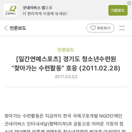
굿네이버스 앱
으로
다운로드
더 편리하게 이용해 보세요!
전체
언론보도
뒤
후원하기
메뉴
페
보기
이
지
언론보도
로
[일간연예스포츠] 경기도 청소년수련원
“찾아가는 수련활동” 호응 (2011.02.28)
2011.03.02
찾아가는 수련활동은 지금까지 한국 국제구호개발 NGO단체인
굿네이버스 인터내셔날(평택지부)과 공동으로 어려운 가정의 청
소년 180명을 비롯해 광명5동 청소년문화집 방과후 아카데미 청