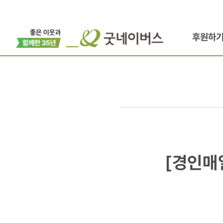
후원하
[경인매일]
[경인매
청소년수련
찾아가는