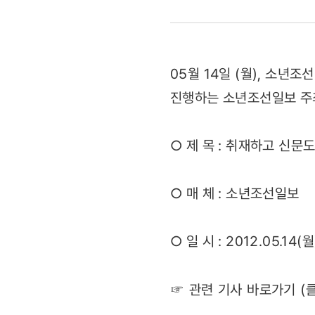
만들고...
"살아있는
05월 14일 (월), 소
기사
진행하는 소년조선일보 주
작성법
○ 제 목 : 취재하고 신문
배웠어요"
(2012.05.
○ 매 체 : 소년조선일보
○ 일 시 : 2012.05.14(월
☞ 관련 기사 바로가기 (