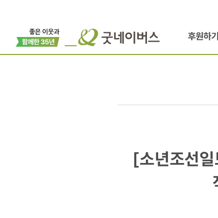
후원하
[소년조선일
[소년조선일보
취재하고
신문도