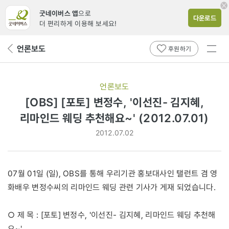
굿네이버스 앱
으로
다운로드
더 편리하게 이용해 보세요!
전체
언론보도
뒤
후원하기
메뉴
페
보기
이
지
언론보도
로
[OBS] [포토] 변정수, '이선진- 김지혜,
리마인드 웨딩 추천해요~' (2012.07.01)
2012.07.02
07월 01일 (일), OBS를 통해 우리기관 홍보대사인 탤런트 겸 영
화배우 변정수씨의 리마인드 웨딩 관련 기사가 게재 되었습니다.
○ 제 목 : [포토] 변정수, '이선진- 김지혜, 리마인드 웨딩 추천해
요~'