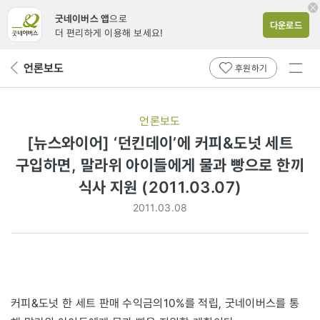
굿네이버스 앱
으로
다운로드
더 편리하게 이용해 보세요!
전체
언론보도
뒤
후원하기
메뉴
페
보기
이
지
언론보도
로
[뉴스와이어] ‘던킨데이’에 커피&도넛 세트
구입하면, 말라위 아이들에게 물과 빵으로 한끼
식사 지원 (2011.03.07)
2011.03.08
커피&도넛 한 세트 판매 수익금의10%를 적립, 굿네이버스를 통