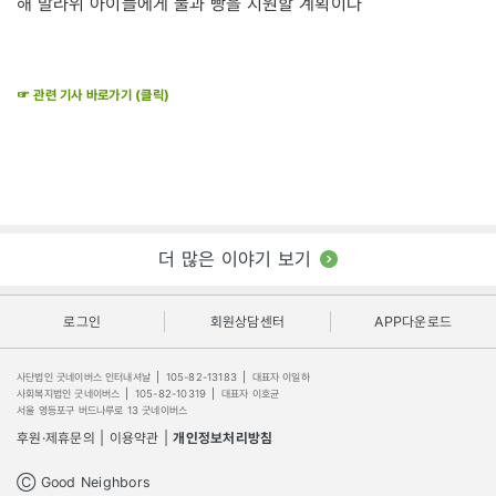
해 말라위 아이들에게 물과 빵을 지원할 계획이다
☞ 관련 기사 바로가기 (클릭)
더 많은 이야기 보기
로그인
회원상담센터
APP다운로드
사단법인 굿네이버스 인터내셔날
|
105-82-13183
|
대표자 이일하
사회복지법인 굿네이버스
|
105-82-10319
|
대표자 이호균
서울 영등포구 버드나루로 13 굿네이버스
후원·제휴문의
|
이용약관
|
개인정보처리방침
Ⓒ Good Neighbors