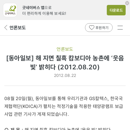
굿네이버스 앱
으로
다운로드
더 편리하게 이용해 보세요!
전체
언론보도
뒤
후원하기
메뉴
페
보기
이
지
언론보도
로
[동아일보] 해 지면 칠흑 캄보디아 농촌에 ‘웃음
빛’ 밝히다 (2012.08.20)
2012.08.22
08월 20일(월), 동아일보를 통해 우리기관과 GS칼텍스, 한국국
제협력단(KOICA)가 펼치는 적정기술을 적용한 태양광램프 보급
사업 관련 기사가 게재 되었습니다.
○ 제 목 :
해 지면 칠흑 캄보디아 농촌에 ‘웃음 빛’ 밝히다