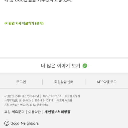
☞ 관련 기사 바로가기 (클릭)
더 많은 이야기 보기
로그인
회원상담센터
APP다운로드
사단법인 굿네이버스 인터내셔날
|
105-82-13183
|
대표자 이일하
사회복지법인 굿네이버스
|
105-82-10319
|
대표자 이호균
서울 영등포구 버드나루로 13 굿네이버스
후원·제휴문의
|
이용약관
|
개인정보처리방침
Ⓒ Good Neighbors