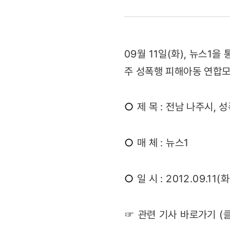
성폭행
피해아동
09월 11일(화), 뉴스
돕기
주 성폭행 피해아동 연합모
연합모금
○
제 목 : 전남 나주시,
전개
(2012.09.
○
매 체 : 뉴스1
○
일 시 : 2012.09.11(화
☞ 관련 기사 바로가기 (