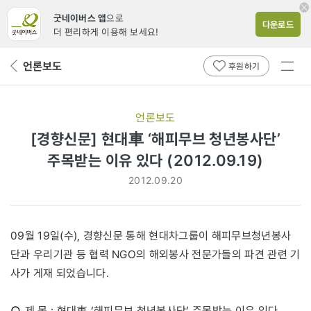
굿네이버스 앱
으로
다운로드
더 편리하게 이용해 보세요!
전체
언론보도
뒤
후원하기
메뉴
페
보기
이
지
언론보도
로
[경향신문] 현대車 ‘해피무브 청년봉사단’
주목받는 이유 있다 (2012.09.19)
2012.09.20
09월 19일(수), 경향신문 통해 현대차그룹이 해피무브청년봉사
단과 우리기관 등 협력 NGO의 해외봉사 전문가들의 파견 관련 기
사가 게재 되었습니다.
○
제 목 : 현대車 ‘해피무브 청년봉사단’ 주목받는 이유 있다