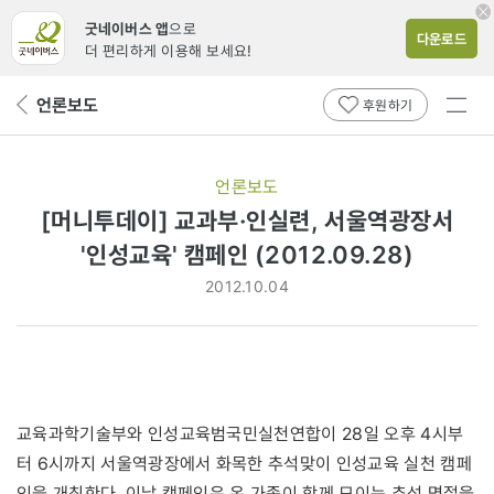
굿네이버스 앱
으로
다운로드
더 편리하게 이용해 보세요!
전체
언론보도
뒤
후원하기
메뉴
페
보기
이
지
언론보도
로
[머니투데이] 교과부·인실련, 서울역광장서
'인성교육' 캠페인 (2012.09.28)
2012.10.04
교육과학기술부와 인성교육범국민실천연합이 28일 오후 4시부
터 6시까지 서울역광장에서 화목한 추석맞이 인성교육 실천 캠페
인을 개최한다. 이날 캠페인은 온 가족이 함께 모이는 추석 명절을