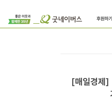
후원하
[매일경제]
[매일경제]
현대카드,
매칭그랜트