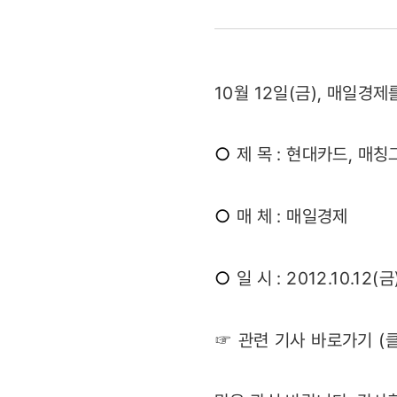
형식
‘사랑의
10월 12일(금), 매일경
M포인트
기부’
○
제 목 : 현대카드, 매
캠페인
○
매 체 : 매일경제
시행
(2012.10.
○
일 시 : 2012.10.12(금
☞ 관련 기사 바로가기 (