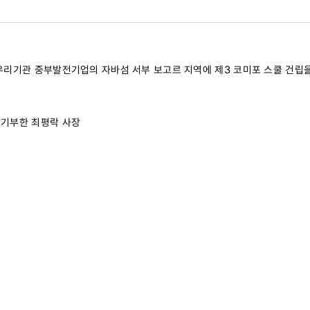
해 우리기관 중부발전기업의 자바섬 서부 보고르 지역에 제3 코미포 스쿨 건립
어 기부한 최평락 사장
23)