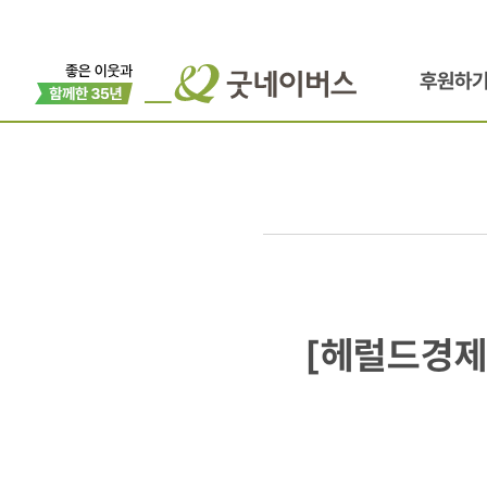
후원하
[헤럴드경제
[헤럴드경제
신세계인터내
국내외