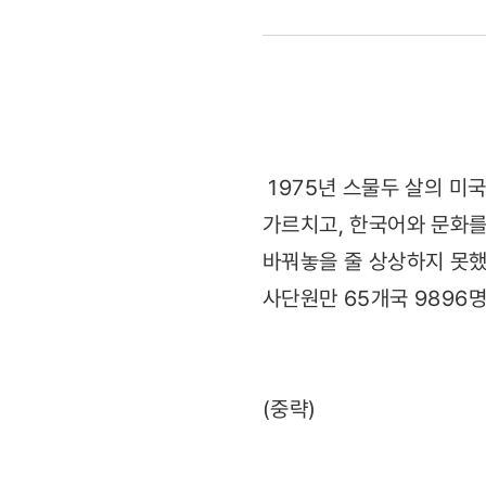
＜
487
＞
해외
1975년 스물두 살의 미
가르치고, 한국어와 문화를
봉사
바꿔놓을 줄 상상하지 못했
활동
사단원만 65개국 9896명
(2013.02.
(중략)