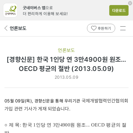
굿네이버스 앱
으로
다운로드
더 편리하게 이용해 보세요!
전체
언론보도
뒤
후원하기
메뉴
페
보기
이
지
언론보도
로
[경향신문] 한국 1인당 연 3만4900원 원조…
OECD 평균의 절반 (2013.05.09)
2013.05.09
국제개발협력민간협의회
05월 09일(목), 경향신문을 통해 우리기관
가입 관련 기사가 게재 되었습니다.
○ 제 목: 한국 1인당 연 3만4900원 원조... OECD 평균의 절
반