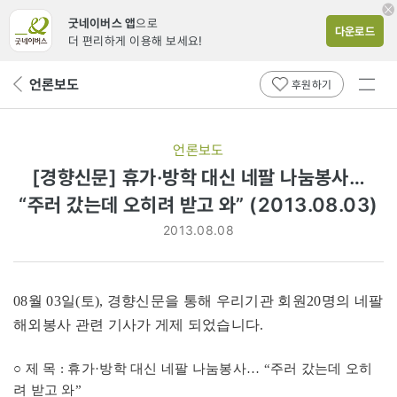
굿네이버스 앱
으로
다운로드
더 편리하게 이용해 보세요!
전체
언론보도
뒤
후원하기
메뉴
페
보기
이
지
언론보도
로
[경향신문] 휴가·방학 대신 네팔 나눔봉사…
“주러 갔는데 오히려 받고 와” (2013.08.03)
2013.08.08
08월 03일(토), 경향신문을 통해 우리기관 회원20명의 네팔
해외봉사 관련 기사가 게제 되었습니다.
○ 제 목 : 휴가·방학 대신 네팔 나눔봉사… “주러 갔는데 오히
려 받고 와”