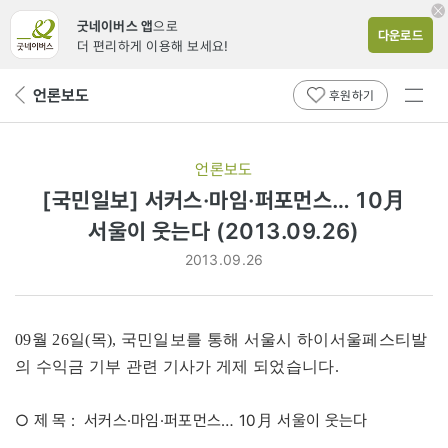
굿네이버스 앱
으로
다운로드
더 편리하게 이용해 보세요!
전체
언론보도
뒤
후원하기
메뉴
페
보기
이
지
언론보도
로
[국민일보] 서커스·마임·퍼포먼스… 10月
서울이 웃는다 (2013.09.26)
2013.09.26
09월 26일(목), 국민일보를 통해 서울시 하이서울페스티발
의 수익금 기부 관련 기사가 게제 되었습니다.
○ 제 목 : 서커스·마임·퍼포먼스… 10月 서울이 웃는다