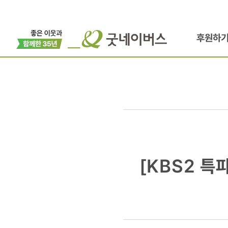
후원하
[KBS2
[KBS2 
특파원
현장보고]