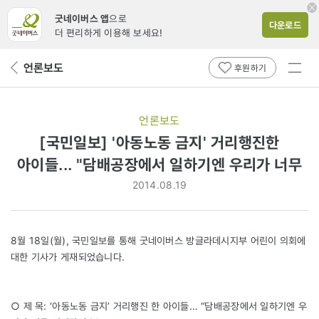
굿네이버스 앱
으로
다운로드
더 편리하게 이용해 보세요!
전체
언론보도
뒤
후원하기
메뉴
페
보기
이
지
언론보도
로
[국민일보] '아동노동 금지' 거리행진한
아이들... "담배공장에서 일하기엔 우리가 너무
2014.08.19
8월 18일(월), 국민일보를 통해 굿네이버스 방글라데시지부 어린이 의회에
대한 기사가 게재되었습니다.
○ 제 목: ‘아동노동 금지’ 거리행진 한 아이들… “담배공장에서 일하기엔 우