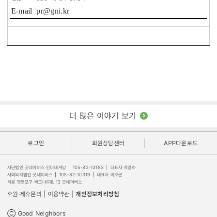
E-mail pr@gni.kr
더 많은 이야기 보기
로그인
회원상담센터
APP다운로드
사단법인 굿네이버스 인터내셔날
|
105-82-13183
|
대표자 이일하
사회복지법인 굿네이버스
|
105-82-10319
|
대표자 이호균
서울 영등포구 버드나루로 13 굿네이버스
후원·제휴문의
|
이용약관
|
개인정보처리방침
Ⓒ Good Neighbors