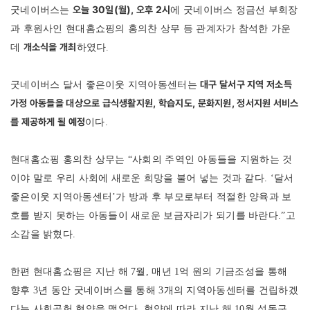
오늘 30일(월), 오후 2시
굿네이버스는
에 굿네이버스 정금선 부회장
과 후원사인 현대홈쇼핑의 홍의찬 상무 등 관계자가 참석한 가운
개소식을 개최
데
하였다.
대구 달서구 지역 저소득
굿네이버스 달서 좋은이웃 지역아동센터는
가정 아동들을 대상으로 급식생활지원, 학습지도, 문화지원, 정서지원 서비스
를 제공하게 될 예정
이다.
현대홈쇼핑 홍의찬 상무는 “사회의 주역인 아동들을 지원하는 것
이야 말로 우리 사회에 새로운 희망을 불어 넣는 것과 같다. ‘달서
좋은이웃 지역아동센터’가 방과 후 부모로부터 적절한 양육과 보
호를 받지 못하는 아동들이 새로운 보금자리가 되기를 바란다.”고
소감을 밝혔다.
한편 현대홈쇼핑은 지난 해 7월, 매년 1억 원의 기금조성을 통해
향후 3년 동안 굿네이버스를 통해 3개의 지역아동센터를 건립하겠
다는 사회공헌 협약을 맺었다. 협약에 따라 지난 해 10월 성동구