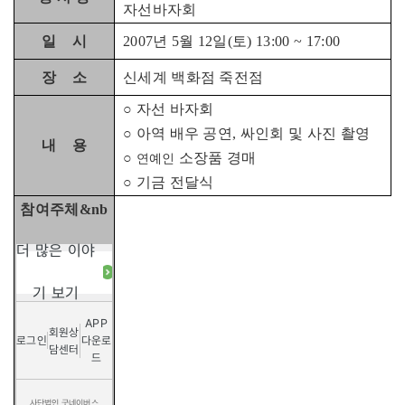
자선바자회
일 시
2007년 5월 12일(토) 13:00 ~ 17:00
장 소
신세계 백화점 죽전점
○ 자선 바자회
○ 아역 배우 공연, 싸인회 및 사진 촬영
내 용
○
소장품 경매
연예인
○ 기금 전달식
참여주체&nb
더 많은 이야
기 보기
APP
회원상
로그인
다운로
담센터
드
사단법인 굿네이버스