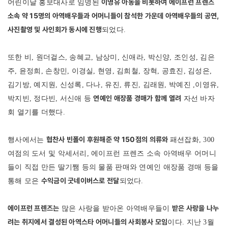
이영유 아동을 비롯하여 에이프런 프렌즈
어린이날 홍보대사로 임명된
소속 약 15명의 아역배우들과 어머니들이 참석한 가운데
아역배우들의 공연,
사진촬영 및 사인회가 동시에 진행
되었다.
또한 비, 원더걸스, 송혜교, 남상미, 신애라, 박신양, 조인성, 김은
주, 윤정희, 손창민, 이경실, 현영, 김희철, 장혁, 공효진, 김성은,
김기방, 예지원, 신성록, 다나, 유진, 류진, 김래원, 박예진 ,이영유,
연예인 애장품 경매가 함께 열려
박지빈, 정다빈, 서신애 등
자선 바자
회 열기를 더했다.
협찬사 빈폴이 후원해준 약 150점의 의류와
행사에서는
패션잡화, 300
여점의 도서 및 악세서리, 에이프런 프렌즈 소속 아역배우 어머니
들이 직접 만든 딸기쨈 등의 물품 판매와 연예인 애장품 경매 등을
수익금이 굿네이버스로 전달
통해 모은
되었다.
에이프런 프렌즈는
받은 사랑을 나누
많은 사랑을 받아온 아역배우들이
려는 취지에서 결성된 아역스타 어머니들의 사회봉사 모임
이다. 지난 3월