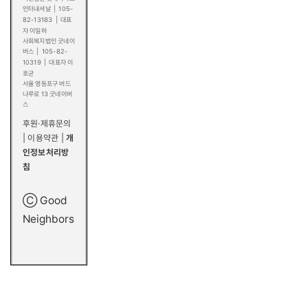
인터내셔날
|
105-
82-13183
|
대표
자 이일하
사회복지법인 굿네이
버스
|
105-82-
10319
|
대표자 이
호균
서울 영등포구 버드
나루로 13 굿네이버
스
후원·제휴문의
|
이용약관
|
개
인정보처리방
침
Ⓒ Good
Neighbors