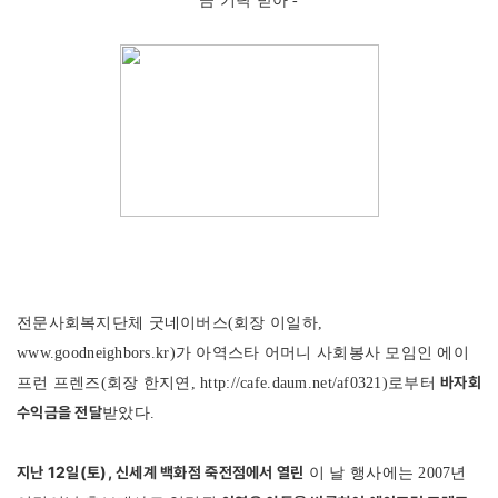
금 기탁 받아 -
전문사회복지단체 굿네이버스(회장 이일하,
www.goodneighbors.kr
)가 아역스타 어머니 사회봉사 모임인 에이
바자회
프런 프렌즈(회장 한지연,
http://cafe.daum.net/af0321
)로부터
수익금을 전달
받았다.
지난 12일(토), 신세계 백화점 죽전점에서 열린
이 날 행사에는 2007년