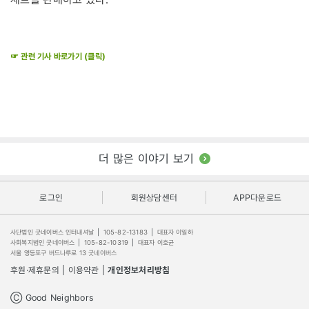
☞ 관련 기사 바로가기 (클릭)
더 많은 이야기 보기
로그인
회원상담센터
APP다운로드
사단법인 굿네이버스 인터내셔날
|
105-82-13183
|
대표자 이일하
사회복지법인 굿네이버스
|
105-82-10319
|
대표자 이호균
서울 영등포구 버드나루로 13 굿네이버스
후원·제휴문의
|
이용약관
|
개인정보처리방침
Ⓒ Good Neighbors