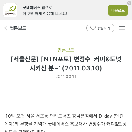
굿네이버스 앱
으로
다운로드
더 편리하게 이용해 보세요!
전체
언론보도
뒤
후원하기
메뉴
페
보기
이
지
언론보도
로
[서울신문] [NTN포토] 변정수 '커피&도넛
시키신 분~' (2011.03.10)
2011.03.11
10일 오전 서울 서초동 던킨도너츠 강남본점에서 D-day (던킨
데이)의 론칭을 기념해 굿네이버스 홍보대사 변정수가 커피&도넛
세트를 판매하고 있다.