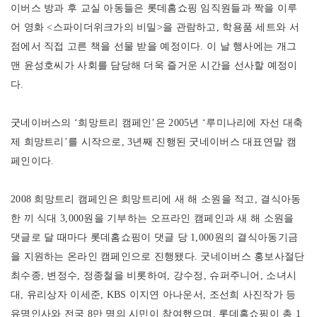
이버스 방과 후 교실 아동들은 롯데홈쇼핑 임직원들과 짝을 이루
어 영화 <스파이더위크가의 비밀>을 관람하고, 학용품 세트와 서
점에서 직접 고른 책을 선물 받을 예정이다. 이 날 행사에는 개그
맨 윤성호씨가 사회를 담당해 더욱 즐거운 시간을 선사할 예정이
다.
굿네이버스의 ‘희망트리 캠페인’은 2005년 ‘루미나리에 자선 대축
제 희망트리’를 시작으로, 3년째 진행된 굿네이버스 대표연말 캠
페인이다.
2008 희망트리 캠페인은 희망트리에 새 해 소원을 적고, 결식아동
한 끼 식대 3,000원을 기부하는 오프라인 캠페인과 새 해 소원을
댓글로 달 때마다 롯데홈쇼핑이 댓글 당 1,000원의 결식아동기금
을 지원하는 온라인 캠페인으로 진행됐다. 굿네이버스 홍보사절단
최수종, 변정수, 정종철을 비롯하여, 강수정, 슈퍼주니어, 소녀시
대, 유리상자 이세준, KBS 이지연 아나운서, 조선희 사진작가 등
유명인사와 전국 8만 명의 시민이 참여했으며, 롯데홈쇼핑이 총 1