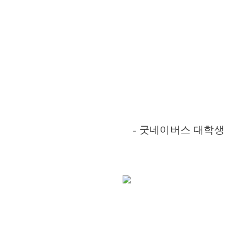
동아리
모집
…
지원
팍팍
- 굿네이버스 대학생 
!