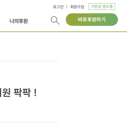
기부금 영수증
로그인
회원가입
바로후원하기
나의후원
원 팍팍 !