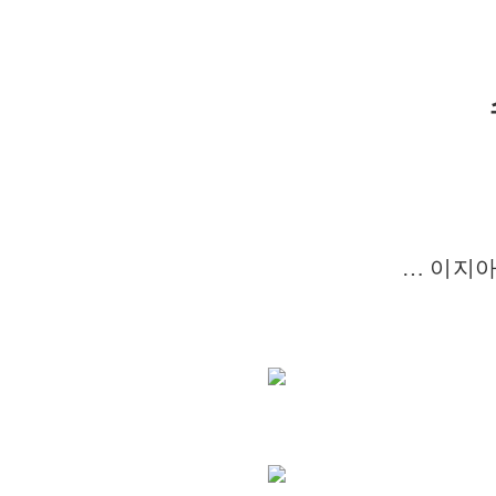
착해지면,
팬
(Fan)
도
착해진다
… 이지아
!