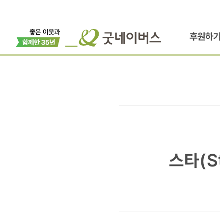
후원하
스타
스타(S
(Star)
가