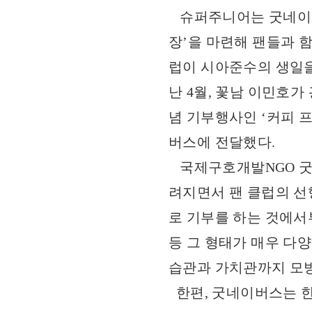
슈퍼주니어는 굿네이버스
장’을 마련해 팬들과 
럽이 시아준수의 생일을
난 4월, 꽃남 이민호
념 기부행사인 ‘커피 프
버스에 전달했다.
국제구호개발NGO 굿네
려지면서 팬 클럽의 선
로 기부를 하는 것에서
등 그 형태가 매우 다
습관과 가치관까지 모방
한편, 굿네이버스는 한