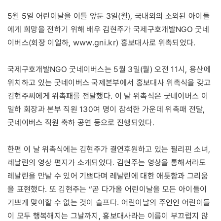
5월 5일 어린이날을 이틀 앞둔 3일(월), 국내외의 소외된 아이들
에게 희망을 전하기 위해 배우 김현주가 국제구호개발NGO 굿네
www.gni.kr
이버스(회장 이일하,
) 홍보대사로 위촉되었다.
국제구호개발NGO 굿네이버스는 5월 3일(월) 오전 11시, 용산에
위치하고 있는 굿네이버스 국제본부에서 홍보대사 위촉식을 갖고
김현주씨에게 위촉패를 전달했다. 이 날 위촉식은 굿네이버스 이
일하 회장과 본부 직원 130여 명이 참석한 가운데 위촉패 전달,
굿네이버스 직원 축하 공연 등으로 진행되었다.
한편 이 날 위촉식에는 김현주가 결연후원하고 있는 필리핀 소녀,
레날린의 영상 편지가 소개되었다. 김현주는 영상을 통해서라도
레날린을 만날 수 있어 기쁘다며 레날린에 대한 애틋함과 그리움
을 표현했다. 또 김현주는 “곧 다가올 어린이날을 모든 아이들이
기쁘게 맞이할 수 없는 것이 슬프다. 어린이날의 주인인 어린이들
이 모두 행복해지는 그날까지, 홍보대사라는 이름이 부끄럽지 않