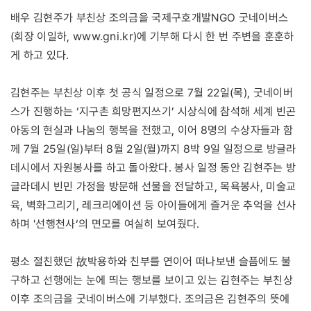
배우 김현주가 부친상 조의금을 국제구호개발NGO 굿네이버스
www.gni.kr
(회장 이일하,
)에 기부해 다시 한 번 주변을 훈훈하
게 하고 있다.
김현주는 부친상 이후 첫 공식 일정으로 7월 22일(목), 굿네이버
스가 진행하는 ‘지구촌 희망편지쓰기’ 시상식에 참석해 세계 빈곤
아동의 현실과 나눔의 행복을 전했고, 이어 8명의 수상자들과 함
께 7월 25일(일)부터 8월 2일(월)까지 8박 9일 일정으로 방글라
데시에서 자원봉사를 하고 돌아왔다. 봉사 일정 동안 김현주는 방
글라데시 빈민 가정을 방문해 선물을 전달하고, 목욕봉사, 미술교
육, 벽화그리기, 레크리에이션 등 아이들에게 즐거운 추억을 선사
하며 '선행천사‘의 면모를 여실히 보여줬다.
평소 절친했던 故박용하와 친부를 연이어 떠나보낸 슬픔에도 불
구하고 선행에는 눈에 띄는 행보를 보이고 있는 김현주는 부친상
이후 조의금을 굿네이버스에 기부했다. 조의금은 김현주의 뜻에