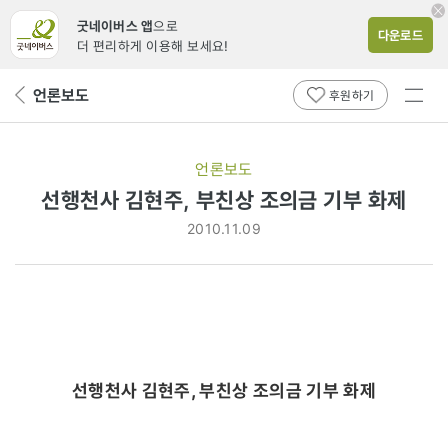
굿네이버스 앱
으로
다운로드
더 편리하게 이용해 보세요!
전체
언론보도
뒤
후원하기
메뉴
페
보기
이
지
언론보도
로
선행천사 김현주, 부친상 조의금 기부 화제
2010.11.09
선행천사 김현주, 부친상 조의금 기부 화제