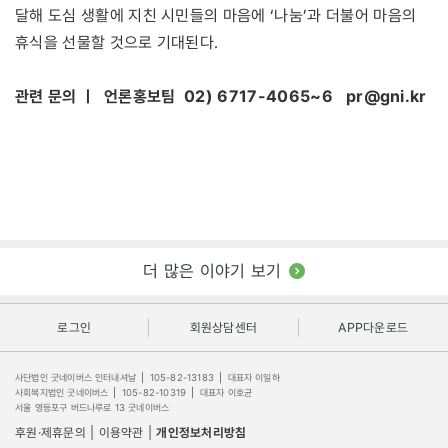
달해 도심 생활에 지친 시민들의 마음에 ‘나눔’과 더불어 마음의
휴식을 선물할 것으로 기대된다.
관련 문의 ㅣ 언론홍보팀 02) 6717-4065~6
pr@gni.kr
더 많은 이야기 보기
로그인
회원상담센터
APP다운로드
사단법인 굿네이버스 인터내셔날
|
105-82-13183
|
대표자 이일하
사회복지법인 굿네이버스
|
105-82-10319
|
대표자 이호균
서울 영등포구 버드나루로 13 굿네이버스
후원·제휴문의
|
이용약관
|
개인정보처리방침