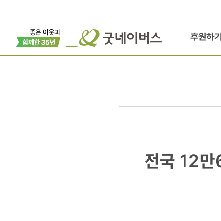
후원하
전국
전국 12
12만6천
중고교생