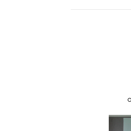
힘으로
방글라데시
빈민지역에
학교
짓는다
○