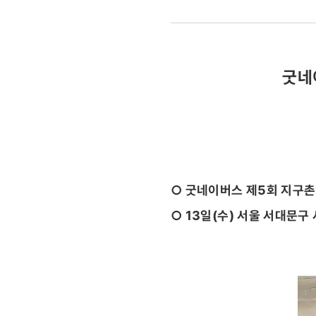
날렸다…
굿네이버스
굿네
제5회
희망편지쓰
발대식
○ 굿네이버스 제5회 지구
○ 13일(수) 서울 서대문