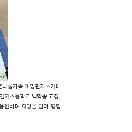
구촌나눔가족 희망편지쓰기대
울연가초등학교 백학송 교장,
 응원하며 희망을 담아 형형