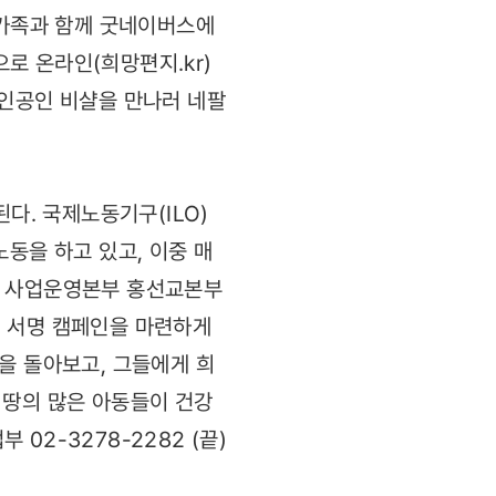
 가족과 함께 굿네이버스에
로 온라인(희망편지.kr)
주인공인 비샬을 만나러 네팔
. 국제노동기구(ILO)
동을 하고 있고, 이중 매
스 사업운영본부 홍선교본부
번 서명 캠페인을 마련하게
을 돌아보고, 그들에게 희
 땅의 많은 아동들이 건강
02-3278-2282 (끝)