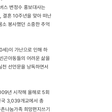
이버스 변정수 홍보대사는
 결혼 10주년을 맞아 떠난
몸소 봉사했던 소중한 추억
0세)이 가난으로 인해 하
 빈곤아동들의 어려운 삶을
민실천 선언문을 낭독하면서
09년 시작해 올해로 5회
국 3,039개교에서 총
 지구촌나눔가족 희망편지쓰기