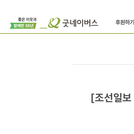
후원하
[조선일보
[조선일보
外
5개매체]