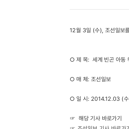
세계
빈곤
12월 3일 (수), 조선
아동
위한
○ 제 목: 세계 빈곤 아동
희망트리
(2014.12.
○ 매 체: 조선일보
○ 일 시: 2014.12.03 (수
☞ 해당 기사 바로가기
☞ 조선일보 기사 바로가기