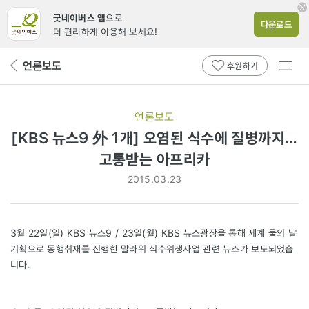
굿네이버스 앱
으로
다운로드
더 편리하게 이용해 보세요!
전체
언론보도
뒤
후원하기
메뉴
페
보기
이
지
언론보도
로
[KBS 뉴스9 外 1개] 오염된 식수에 질병까지…
고통받는 아프리카
2015.03.23
3월 22일(일) KBS 뉴스9 / 23일(월) KBS 뉴스광장을 통해 세계 물의 날
기획으로 동행취재를 진행한 말라위 식수위생사업 관련 뉴스가 보도되었습
니다.