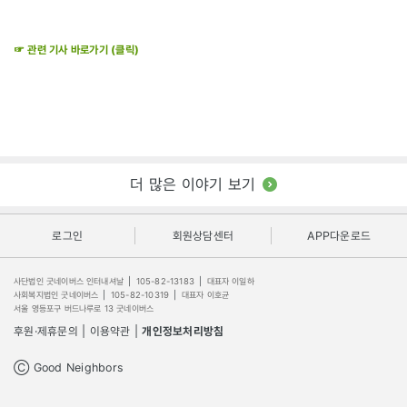
☞ 관련 기사 바로가기 (클릭)
더 많은 이야기 보기
로그인
회원상담센터
APP다운로드
사단법인 굿네이버스 인터내셔날
|
105-82-13183
|
대표자 이일하
사회복지법인 굿네이버스
|
105-82-10319
|
대표자 이호균
서울 영등포구 버드나루로 13 굿네이버스
후원·제휴문의
|
이용약관
|
개인정보처리방침
Ⓒ Good Neighbors