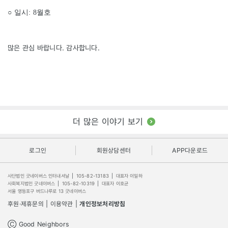
○ 일시: 8월호
많은 관심 바랍니다. 감사합니다.
더 많은 이야기 보기
로그인
회원상담센터
APP다운로드
사단법인 굿네이버스 인터내셔날
|
105-82-13183
|
대표자 이일하
사회복지법인 굿네이버스
|
105-82-10319
|
대표자 이호균
서울 영등포구 버드나루로 13 굿네이버스
후원·제휴문의
|
이용약관
|
개인정보처리방침
Ⓒ Good Neighbors