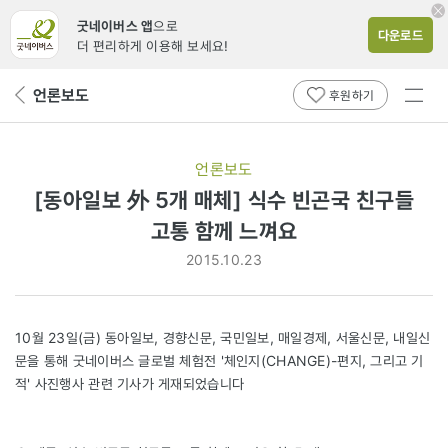
굿네이버스 앱
으로
다운로드
더 편리하게 이용해 보세요!
전체
언론보도
뒤
후원하기
메뉴
페
보기
이
지
언론보도
로
[동아일보 外 5개 매체] 식수 빈곤국 친구들
고통 함께 느껴요
2015.10.23
10월 23일(금) 동아일보, 경향신문, 국민일보, 매일경제, 서울신문, 내일신
문을 통해 굿네이버스 글로벌 체험전 '체인지(CHANGE)-편지, 그리고 기
적' 사진행사 관련 기사가 게재되었습니다