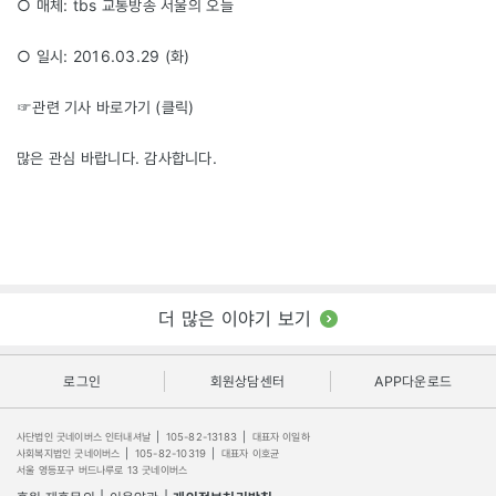
○ 매체: tbs 교통방송 서울의 오늘
○ 일시: 2016.03.29 (화)
☞관련 기사 바로가기 (
클릭
)
많은 관심 바랍니다. 감사합니다.
더 많은 이야기 보기
로그인
회원상담센터
APP다운로드
사단법인 굿네이버스 인터내셔날
|
105-82-13183
|
대표자 이일하
사회복지법인 굿네이버스
|
105-82-10319
|
대표자 이호균
서울 영등포구 버드나루로 13 굿네이버스